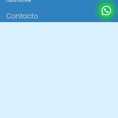
Labortechnik
Contacto
+01 2310294
943620396
ventas@sisacperu.com
© 2021 Soluciones Instrumentales SAC | Desarrollado
por:
Digital Studio