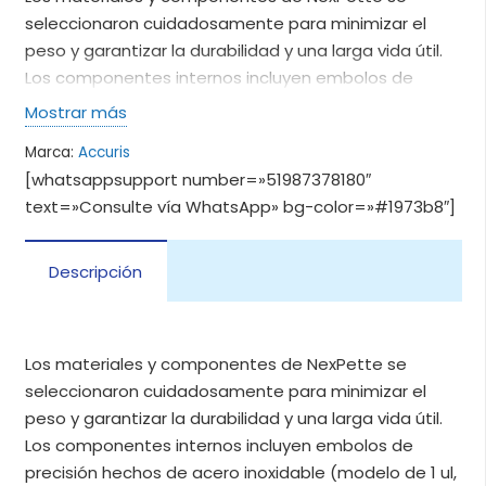
seleccionaron cuidadosamente para minimizar el
peso y garantizar la durabilidad y una larga vida útil.
Los componentes internos incluyen embolos de
precisión hechos de acero inoxidable (modelo de 1 ul,
Mostrar más
10 ul, 5000 y 1000 µl) o cerámica (modelos de 20 µl,
Marca:
Accuris
200 µl y 1000 µl) y todos utilizan sellos de PTFE.
[whatsappsupport number=»51987378180″
text=»Consulte vía WhatsApp» bg-color=»#1973b8″]
Descripción
Los materiales y componentes de NexPette se
seleccionaron cuidadosamente para minimizar el
peso y garantizar la durabilidad y una larga vida útil.
Los componentes internos incluyen embolos de
precisión hechos de acero inoxidable (modelo de 1 ul,