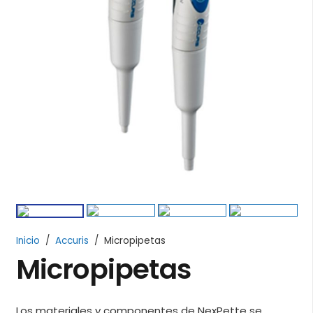
Inicio
/
Accuris
/
Micropipetas
Micropipetas
Los materiales y componentes de NexPette se