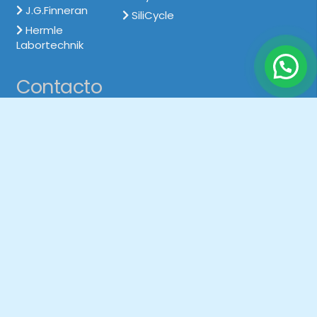
J.G.Finneran
SiliCycle
Hermle
Labortechnik
Contacto
+01 2310294
943620396
ventas@sisacperu.com
© 2021 Soluciones Instrumentales SAC | Desarrollado
por:
Digital Studio