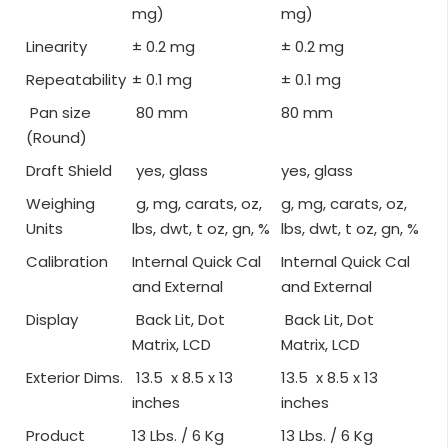
mg)
mg)
Linearity
± 0.2 mg
± 0.2 mg
Repeatability
± 0.1 mg
± 0.1 mg
Pan size
80 mm
80 mm
(Round)
Draft Shield
yes, glass
yes, glass
Weighing
g, mg, carats, oz,
g, mg, carats, oz,
Units
lbs, dwt, t oz, gn, %
lbs, dwt, t oz, gn, %
Calibration
Internal Quick Cal
Internal Quick Cal
and External
and External
Display
Back Lit, Dot
Back Lit, Dot
Matrix, LCD
Matrix, LCD
Exterior Dims.
13.5 x 8.5 x 13
13.5 x 8.5 x 13
inches
inches
Product
13 Lbs. / 6 Kg
13 Lbs. / 6 Kg