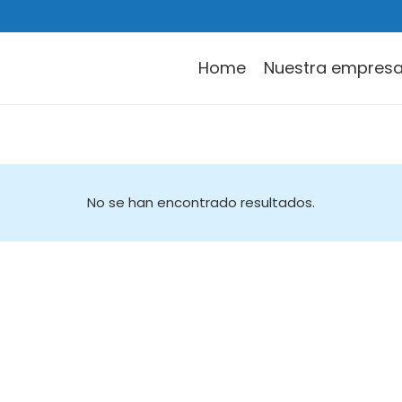
Home
Nuestra empres
Persee Analytics
A
M
No se han encontrado resultados.