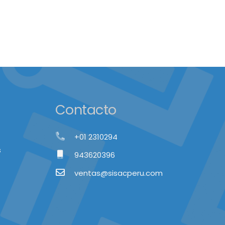
Contacto
+01 2310294
s
943620396
ventas@sisacperu.com