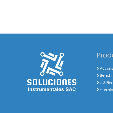
Prod
Accuris
Benchma
J.G.Fin
Hermle