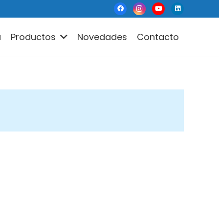
a
Productos
Novedades
Contacto
ccuris Instruments
embrane Solutions