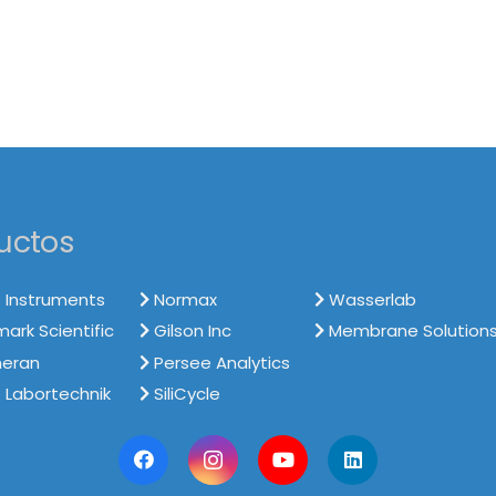
uctos
 Instruments
Normax
Wasserlab
rk Scientific
Gilson Inc
Membrane Solution
neran
Persee Analytics
 Labortechnik
SiliCycle